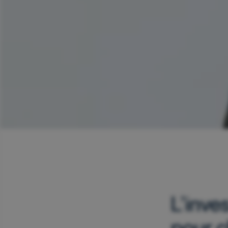
L’inve
pour c