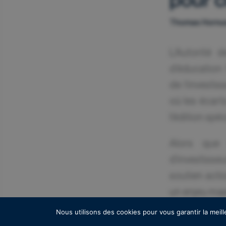
Thomas Hornus
L’Autorité 
d’éducation
de l’investi
où les écart
l’édition spé
Alors que 
d’investisse
soutien acti
un enjeu maje
Nous utilisons des cookies pour vous garantir la meill
Les chiffres