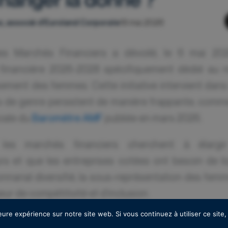
, associé d'Euroland Corporate
19 mai 2026
des Marchés Financiers a dévoilé, le 6 mai 20
 financière 2026-2028 spécifiquement dédié au 
ssement des femmes. Cette initiative intervient dan
s de genre persistent de manière frappante, comm
ciale du
Baromètre AMF
publiée en mars 2026.
les marchés financiers cherchent à élargi
urs et que les entreprises cotées ont besoin de li
onnarial diversifié, la sous-représentation des fem
ur de compétitivité et d’inclusion.
eure expérience sur notre site web. Si vous continuez à utiliser ce sit
 sont sans appel. En 2025, les femmes ne représen