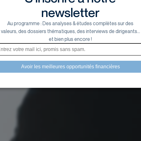
newsletter
Au programme : Des analyses & études complètes sur des
valeurs, des dossiers thématiques, des interviews de dirigeants...
et bien plus encore !