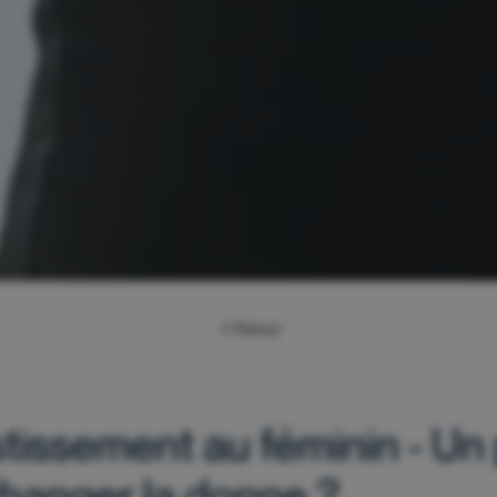
Retour
stissement au féminin - Un
hanger la donne ?