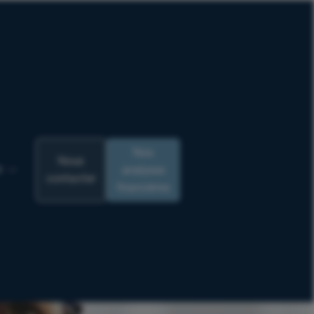
Nos
Nous
analyses
R
contacter
financières