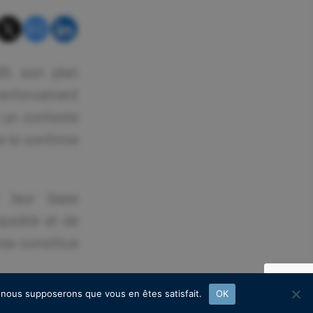
26, son plan
renforcement
s un contexte
e le confirme
r leur base
quidité et de
mes constitue
e, nous supposerons que vous en êtes satisfait.
OK
tent que 38 %