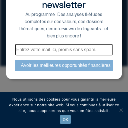
newsletter
Au programme : Des analyses & études
complètes sur des valeurs, des dossiers
thématiques, des interviews de dirigeants... et
17 Avenue George V, 75008 Paris
bien plus encore !
01 44 70 20 80
Espace actionnaire
Copyright © 2024 Euroland Corporate
Nous utilisons des cookies pour vous garantir la meilleure
expérience sur notre site web. Si vous continuez à utiliser ce
site, nous supposerons que vous en êtes satisfait.
OK