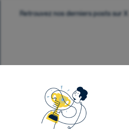
Retrouvez nos derniers posts sur X
Département Analyse
Événements
Notre contenu
F