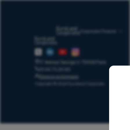
Corporate Finance
17 Avenue George V, 75008 Paris
01 44 70 20 80
Espace actionnaire
Copyright © 2024 Euroland Corporate