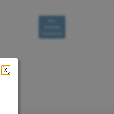
Nos
Nous
analyses
R
contacter
financières
X