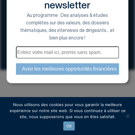
newsletter
Au programme : Des analyses & études
complètes sur des valeurs, des dossiers
thématiques, des interviews de dirigeants... et
17 Avenue George V, 75008 Paris
bien plus encore !
01 44 70 20 80
Espace actionnaire
Copyright © 2024 Euroland Corporate
Nous utilisons des cookies pour vous garantir la meilleure
expérience sur notre site web. Si vous continuez à utiliser ce
site, nous supposerons que vous en êtes satisfait.
OK