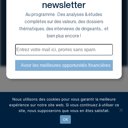
newsletter
Au programme : Des analyses & études
complètes sur des valeurs, des dossiers
thématiques, des interviews de dirigeants... et
17 Avenue George V, 75008 Paris
bien plus encore !
01 44 70 20 80
Espace actionnaire
Copyright © 2024 Euroland Corporate
Nous utilisons des cookies pour vous garantir la meilleure
expérience sur notre site web. Si vous continuez à utiliser ce
site, nous supposerons que vous en êtes satisfait.
OK