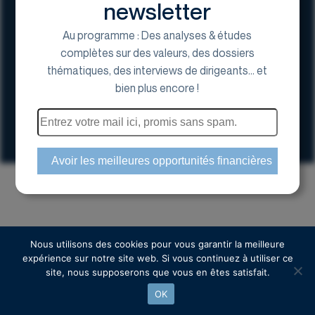
newsletter
Au programme : Des analyses & études
complètes sur des valeurs, des dossiers
thématiques, des interviews de dirigeants... et
17 Avenue George V, 75008 Paris
bien plus encore !
01 44 70 20 80
Espace actionnaire
Copyright © 2024 Euroland Corporate
Nous utilisons des cookies pour vous garantir la meilleure
expérience sur notre site web. Si vous continuez à utiliser ce
site, nous supposerons que vous en êtes satisfait.
OK