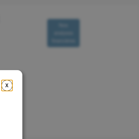
Nos
Nous
analyses
R
contacter
financières
X