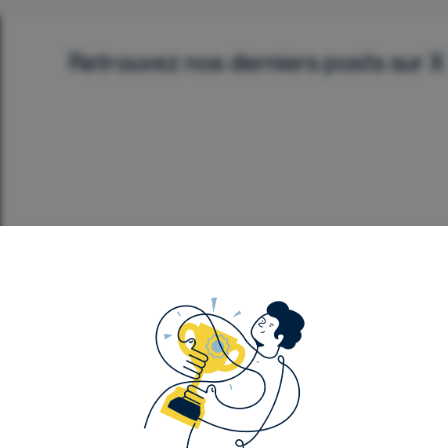
Retrouvez nos derniers posts sur X
Département Analyse
Événements
Notre contenu
F