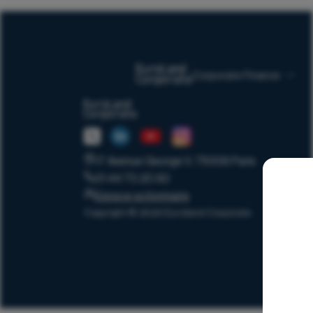
Corporate Finance
17 Avenue George V, 75008 Paris
01 44 70 20 80
Espace actionnaire
Copyright © 2024 Euroland Corporate