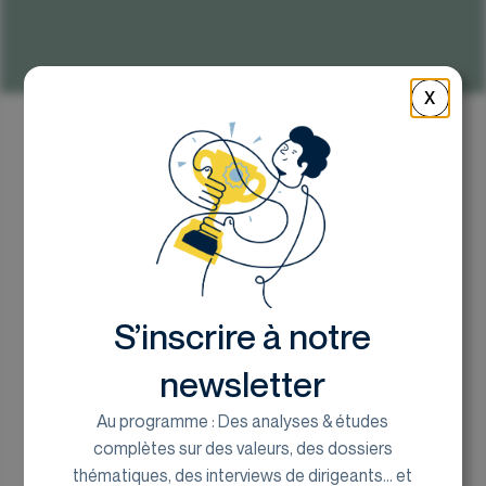
X
Retour
OKwind continue de
délivrer
S’inscrire à notre
Pierre Laurent, Analyste financier
18 octobre 2023
newsletter
Au programme : Des analyses & études
complètes sur des valeurs, des dossiers
thématiques, des interviews de dirigeants... et