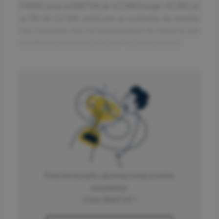
(+66%) pour un EBITDA de 4,2 M€ (marge +10,2%) et
un RN de 2,2 M€, porté par un contexte de marché
très favorable, une forte proposition de valeur et une
excellente exécution de la part du management.
Des résultats semestriels impressionnants
La tendance observée sur 2022 semble se
poursuivre et même s’intensifier. Lundi soir, OKwind a
publié des résultats semestriels bien supérieurs aux
attentes et a communiqué un CA toujours en hyper
croissance, à 37,6 M€ (+178%), pour un niveau
d’EBITDA (4,7 M€, marge 12,5% vs -0,1 M€ au S1
2022) déjà supérieur à l’ensemble de l’exercice
2022. Avec maintenant plus de 3500 installations sur
Pour lire la suite, abonnez vous à notre
l’ensemble du territoire, la société a connu une
newsletter
période d’activité très forte sur ses deux segments
C'est GRATUIT !
(BtoB +190%, BtoC +107%). Si la consommation de
cash du groupe a été significative sur le semestre du