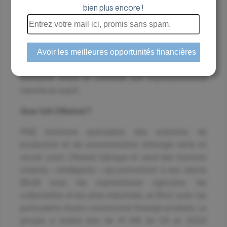
Près d’un an après notre premier focus sur OKwind (à
bien plus encore !
retrouver
ici
, puis le second
ici
), nous faisons de
nouveau le point, la société étant, depuis son IPO mi
2022, une des belles histoires parmi les small caps «
green ». Le groupe a publié, une nouvelle fois,
d’excellents résultats au titre de son premier
semestre 2023 et continue son impressionnante
marche en avant.
Que fait OKwind ?
PME bretonne spécialiste des solutions de
production et de consommation d’énergie verte en
circuit court, OKwind fabrique et vend des trackers
solaires « intelligents » qui permettent à ses clients
(BtoB aves les exploitations agricoles, les
collectivités et les sites industriels, et BtoC avec les
particuliers) d’auto-consommer l’énergie produite. Le
groupe a réalisé plus de 41 M€ de CA en 2022