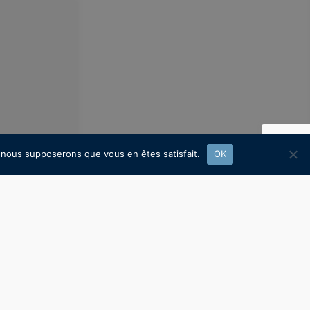
e, nous supposerons que vous en êtes satisfait.
OK
 maintenance
t un groupe à
35% depuis le
nous pouvons