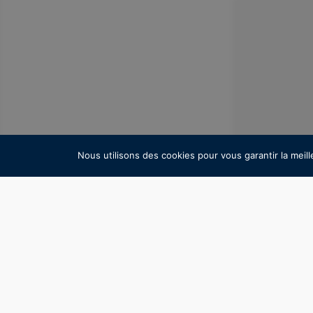
SPIE
Nous utilisons des cookies pour vous garantir la meill
Société coté
dans les dom
suivre de pr
début de l'
encore être 