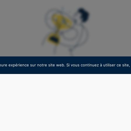
Pour lire la suite, abonnez vous à notre newsletter
eure expérience sur notre site web. Si vous continuez à utiliser ce sit
C'est GRATUIT !
e depuis 2015 et leader européen des services de
aines de l’énergie et des communications, SPIE es
ès. Malgré une progression du titre de plus de +
S'inscrire
année, plusieurs éléments laissent à penser que 
ambitieux sur le dossier.