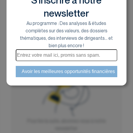
S’inscrire à notre
Stéphane Pasqualetti, portfolio manager chez
newsletter
Keren Finance
Au programme : Des analyses & études
23 juin 2025
complètes sur des valeurs, des dossiers
thématiques, des interviews de dirigeants... et
bien plus encore !
Kinépolis
Un redressement
Pour lire la suite, abonnez vous à notre
newsletter