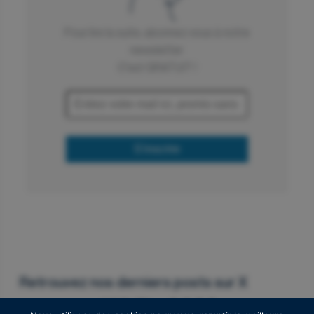
pour toutes les entreprises
Pour lire la suite, abonnez vous à notre
newsletter
LIGHTON est une jeune entreprise fondée en 2016
C'est GRATUIT !
par Igor Carron et Laurent Daudet, deux scientifiques
ayant de fortes compétences en physique et en
machine learning. Pionnier et acteur de premier plan
dans le domaine de l’intelligence artificielle
générative, LightOn s’est introduite en bourse en
S'inscrire
2024, avec succès, pour lever 2,9 MEuros qui lui
permettront de continuer à développer de nouveaux
modèles/produits d’intelligence artificielle et de se
développer à l’international. Introduite à 10,35 euros
en novembre 2024, le cours de l’action s’est
apprécié de plus de 51% depuis le début de cette
année pour atteindre plus de 20 euros.
Retrouvez nos derniers posts sur X
En matière d’intelligence artificielle, la question de la
souveraineté est primordiale. Les entreprises