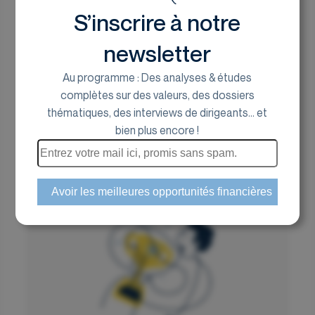
Pépite de la semaine: Cap
S’inscrire à notre
sur l’IA souveraine et
newsletter
personnalisée
Au programme : Des analyses & études
complètes sur des valeurs, des dossiers
Valérie Lefebvre, gérante chez Cogefi
thématiques, des interviews de dirigeants... et
14 avril 2025
bien plus encore !
LIGHTON, des solutions
souveraines et personnalisées