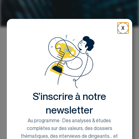
X
Retour
Quel bilan 2023 pour les
Small/Mid cap cotés ?
S’inscrire à notre
Julia Bridger, associée chez EuroLand Corporate
23 janvier 2024
newsletter
Au programme : Des analyses & études
complètes sur des valeurs, des dossiers
thématiques, des interviews de dirigeants... et