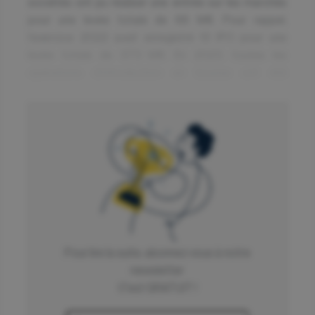
sociétés ont pu réaliser une entrée sur les marchés
pour une levée totale de 66 M€. Pour rappel,
l’exercice 2022 avait enregistré 13 IPO pour une
levée totale de 373 M€. En 2023, toutes les
opérations d’introduction en bourse ont été
réalisées sur le marché Euronext Growth et ont été
dans l’ensemble garanties par des investisseurs
institutionnels ou actionnaires historiques afin de
sécuriser l’opération. En dehors des lopérations
d’Osmosun et de Stif, les opérations ont été peu
souscrites par les actionnaires individuels avec un
montant moyen levé auprès des particuliers de 2 M€.
Euronext Growth, une nouvelle fois plébiscité avec
une résilience des transferts sur ce marché :
Pour lire la suite, abonnez vous à notre
newsletter
8 nouveaux transferts de marché ont été réalisés en
C'est GRATUIT !
2023 en provenance du marché réglementé
Euronext Paris. Cette tendance confirme celle