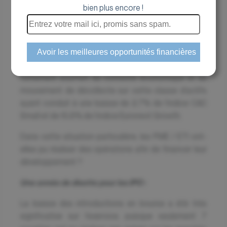
2023 poursuit la tendance des dernières années
bien plus encore !
avec une forte surperformance des large caps sur
les Small /Midcaps françaises. Sur l’ensemble de
l’exercice 2023, l’indice CAC 40 a progressé de
16,5% alors que l’indice CAC Mid &Small n’a progressé
que de 1,4%. Les indices Smallcaps ont encore
fortement souffert du contexte économique et du
mouvement de décollecte sur cette classe d’actifs
ayant conduit à une baisse de 2,7% de l’indice CAC
Small et de 10,8% de l’indice Euronext Growth.
Dans cette situation particulière, les PME / ETI ont-
elles pu réaliser des opérations afin de financer leur
développement ?
Une année de disette pour les IPO :
La baisse des introductions en bourse a été très
significative sur l’exercice, puisque seulement 7