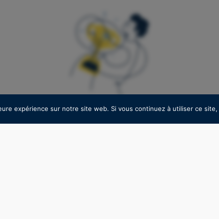
Pour lire la suite, abonnez vous à notre newsletter
eure expérience sur notre site web. Si vous continuez à utiliser ce sit
C'est GRATUIT !
Francois Freres est un acteur mondial de premier
e tonneaux pour les industries du vin et des spiritu
 ancestral et ‘une grande capacité d’innovation, le
omme un leader incontournable sur son marché.
S'inscrire
t divisé en deux principaux segments : le vin, qui 