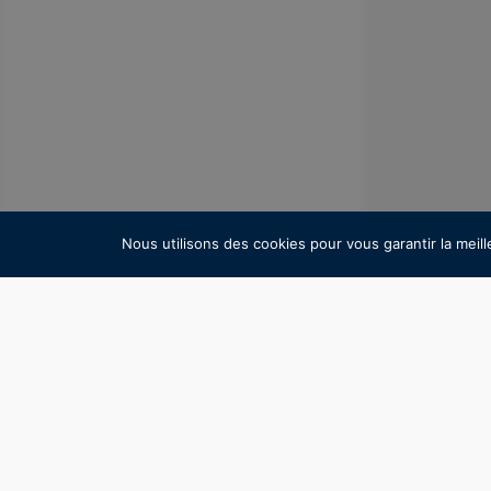
Nous utilisons des cookies pour vous garantir la meill
Tonnellerie 
fabrication d
savoir-faire
positionné c
Le groupe es