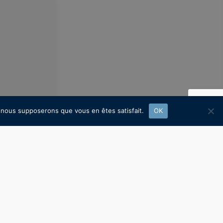
e, nous supposerons que vous en êtes satisfait.
OK
 plan dans la
eux. Fort d'un
 groupe s'est
représente 46