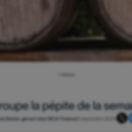
Retour
oupe la pépite de la sem
ne Barbé, gérant chez MCA Finance
9 septembre 2024