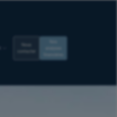
Nos
Nous
analyses
R
contacter
financières