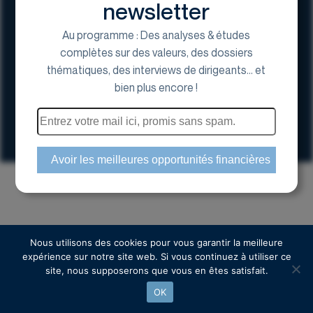
newsletter
Au programme : Des analyses & études
complètes sur des valeurs, des dossiers
thématiques, des interviews de dirigeants... et
17 Avenue George V, 75008 Paris
bien plus encore !
01 44 70 20 80
Espace actionnaire
Copyright © 2024 Euroland Corporate
Nous utilisons des cookies pour vous garantir la meilleure
expérience sur notre site web. Si vous continuez à utiliser ce
site, nous supposerons que vous en êtes satisfait.
OK