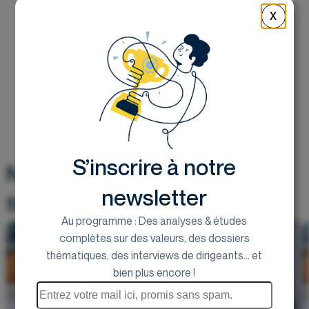
Netgem
X
Obiz
Precia Molen
PulluP Entertainment
Failed to load image.
Qwamplify
Redelfi
No financial data found for ticker code: ALLEX.PA
Unify Group
S.M.A.I.O
Stif
S’inscrire à notre
StreamWIDE
Nos dernières analyses
Sword
newsletter
Vusion Group
financières
Witbe
Au programme : Des analyses & études
Xilam
complètes sur des valeurs, des dossiers
thématiques, des interviews de dirigeants... et
bien plus encore !